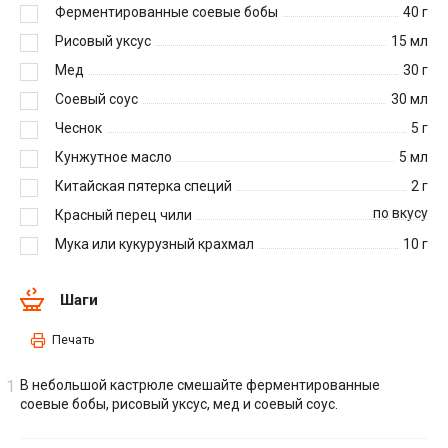
Ферментированные соевые бобы
40
г
Рисовый уксус
15
мл
Мед
30
г
Соевый соус
30
мл
Чеснок
5
г
Кунжутное масло
5
мл
Китайская пятерка специй
2
г
по вкусу
Красный перец чили
Мука или кукурузный крахмал
10
г
Шаги
Печать
В небольшой кастрюле смешайте ферментированные
соевые бобы, рисовый уксус, мед и соевый соус.