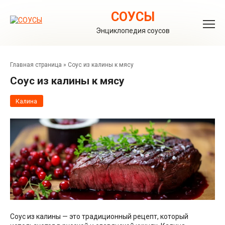
Перейти
к
СОУСЫ
контенту
Энциклопедия соусов
Главная страница
»
Соус из калины к мясу
Соус из калины к мясу
Калина
Соус из калины — это традиционный рецепт, который