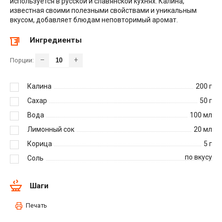
используется в русской и славянской кухнях. Калина,
известная своими полезными свойствами и уникальным
вкусом, добавляет блюдам неповторимый аромат.
Ингредиенты
–
+
Порции:
Калина
200
г
Сахар
50
г
Вода
100
мл
Лимонный сок
20
мл
Корица
5
г
по вкусу
Соль
Шаги
Печать