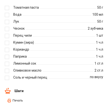
Томатная паста
50
г
Вода
100
мл
Лук
50
г
Чеснок
2
зубчика
Перец чили
1
шт
Кумин (зира)
1
ч.л
Кориандр
1
ч.л
Паприка
1
ч.л
Лимонный сок
1
ст.л
Оливковое масло
2
ст.л
по вкусу
Соль и черный перец
Шаги
Печать