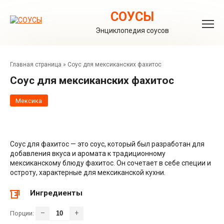
Перейти
к
СОУСЫ
контенту
Энциклопедия соусов
Главная страница
»
Соус для мексиканских фахитос
Соус для мексиканских фахитос
Мексика
Соус для фахитос — это соус, который был разработан для
добавления вкуса и аромата к традиционному
мексиканскому блюду фахитос. Он сочетает в себе специи и
остроту, характерные для мексиканской кухни.
Ингредиенты
–
+
Порции: