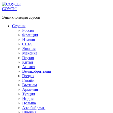
Перейти
к
СОУСЫ
контенту
Энциклопедия соусов
Страны
Россия
Франция
Италия
США
Япония
Мексика
Грузия
Китай
Англия
Великобритания
Греция
Гавайи
Вьетнам
Армения
Турция
Индия
Польша
Азербайджан
Швеция