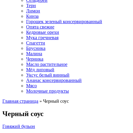
Сельдерей
Терн
Лимон
Кинза
Горошек зеленый консервированный
Опята свежие
Кедровые орехи
Мука гречневая
Спагетти
Брусника
Малина
Черника
Масло растительное
Мёд липовый
Уксус белый винный
Ананас консервированный
Мясо
Молочные продукты
Главная страница
»
Черный соус
Черный соус
Говяжий бульон