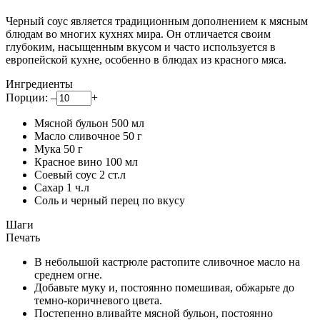
Черный соус является традиционным дополнением к мясным
блюдам во многих кухнях мира. Он отличается своим
глубоким, насыщенным вкусом и часто используется в
европейской кухне, особенно в блюдах из красного мяса.
Ингредиенты
Порции:
–
+
Мясной бульон
500
мл
Масло сливочное
50
г
Мука
50
г
Красное вино
100
мл
Соевый соус
2
ст.л
Сахар
1
ч.л
Соль и черный перец
по вкусу
Шаги
Печать
В небольшой кастрюле растопите сливочное масло на
среднем огне.
Добавьте муку и, постоянно помешивая, обжарьте до
темно-коричневого цвета.
Постепенно вливайте мясной бульон, постоянно