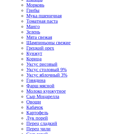
Морковь
Грибы
Мука пшеничная
Томатная паста
Манго
Зелень
Мята свежая
Шампиньоны свежие
Грецкий орех
Кунжут
Корица
Уксус рисовый
Уксус столовый 9%
Уксус яблочный 3%
Говядина
Фарш мясной
Молоко кунжутное
Сыр Моцарелла
Овощи
Кабачок
Картофель
Лук порей
Перец сладкий
Перец чили