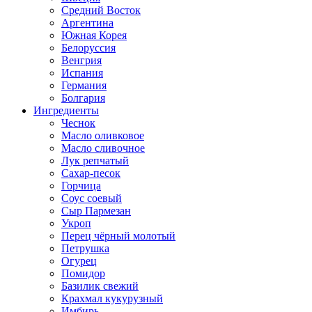
Средний Восток
Аргентина
Южная Корея
Белоруссия
Венгрия
Испания
Германия
Болгария
Ингредиенты
Чеснок
Масло оливковое
Масло сливочное
Лук репчатый
Сахар-песок
Горчица
Соус соевый
Сыр Пармезан
Укроп
Перец чёрный молотый
Петрушка
Огурец
Помидор
Базилик свежий
Крахмал кукурузный
Имбирь