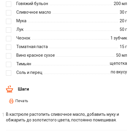
Говяжий бульон
200
мл
Сливочное масло
30
г
Мука
20
г
Лук
50
г
Чеснок
1
зубчик
Томатная паста
15
г
Вино красное сухое
50
мл
щепотка
Тимьян
по вкусу
Соль и перец
Шаги
Печать
В кастрюле растопить сливочное масло, добавить муку и
обжарить до золотистого цвета, постоянно помешивая.