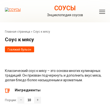
Перейти
к
СОУСЫ
контенту
Энциклопедия соусов
Главная страница
»
Соус к мясу
Соус к мясу
Говяжий бульон
Классический соус к мясу – это основа многих кулинарных
традиций. Он призван подчеркнуть и дополнить вкус мяса,
делая блюдо более насыщенным и ароматным.
Ингредиенты
–
+
Порции: