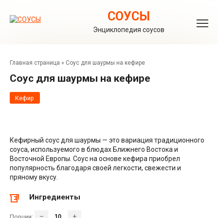
Перейти
к
СОУСЫ
контенту
Энциклопедия соусов
Главная страница
»
Соус для шаурмы на кефире
Соус для шаурмы на кефире
Кефир
Кефирный соус для шаурмы — это вариация традиционного
соуса, используемого в блюдах Ближнего Востока и
Восточной Европы. Соус на основе кефира приобрел
популярность благодаря своей легкости, свежести и
пряному вкусу.
Ингредиенты
–
+
Порции: