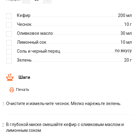
Кефир
200
мл
Чеснок
10
г
Оливковое масло
30
мл
Лимонный сок
10
мл
по вкусу
Соль и черный перец
Зелень
20
г
Шаги
Печать
Очистите и измельчите чеснок. Мелко нарежьте зелень.
В глубокой миске смешайте кефир с оливковым маслом и
лимонным соком.