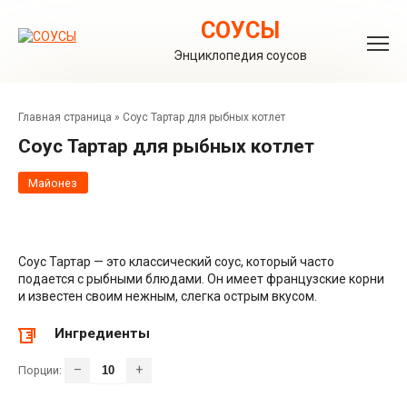
Перейти
к
СОУСЫ
контенту
Энциклопедия соусов
Главная страница
»
Соус Тартар для рыбных котлет
Соус Тартар для рыбных котлет
Майонез
Соус Тартар — это классический соус, который часто
подается с рыбными блюдами. Он имеет французские корни
и известен своим нежным, слегка острым вкусом.
Ингредиенты
–
+
Порции: