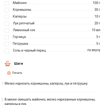
Майонез
100
г
Корнишоны
30
г
Каперсы
10
г
Лук репчатый
20
г
Лимонный сок
10
мл
Горчица
5
г
Петрушка
5
г
по вкусу
Соль и черный перец
Шаги
Печать
Мелко нарезать корнишоны, каперсы, лук и петрушку.
В миске смешать майонез, мелко нарезанные корнишоны,
каперсы и лук.