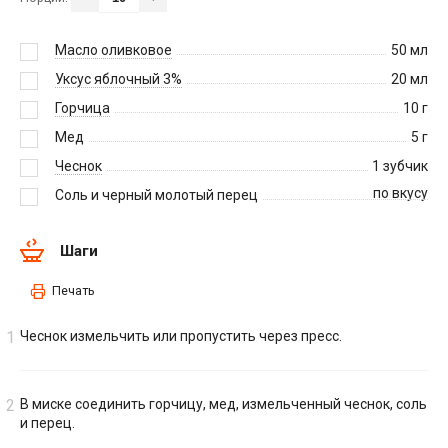
Масло оливковое
50
мл
Уксус яблочный 3%
20
мл
Горчица
10
г
Мед
5
г
Чеснок
1
зубчик
по вкусу
Соль и черный молотый перец
Шаги
Печать
Чеснок измельчить или пропустить через пресс.
В миске соединить горчицу, мед, измельченный чеснок, соль
и перец.