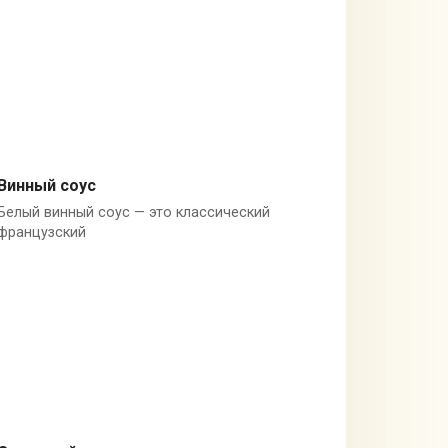
Винный соус
Белый винный соус — это классический
Белое вино
французский