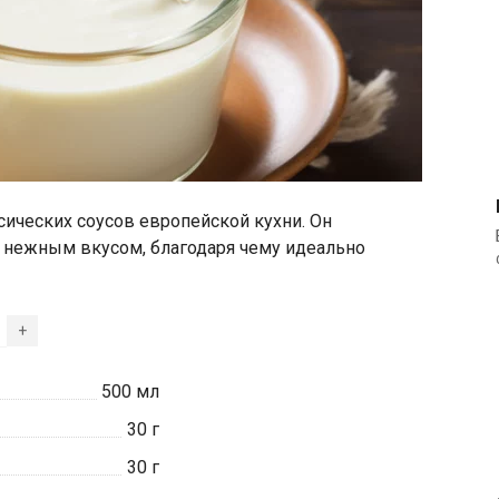
сических соусов европейской кухни. Он
и нежным вкусом, благодаря чему идеально
+
500
мл
30
г
30
г