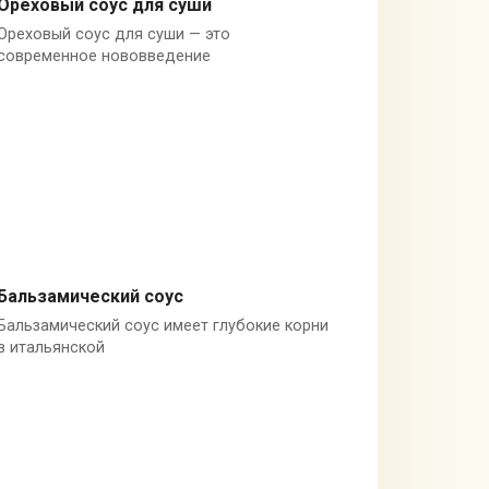
Ореховый соус для суши
Ореховый соус для суши — это
Орехи
современное нововведение
Бальзамический соус
Бальзамический соус имеет глубокие корни
Бальзамический уксус
в итальянской