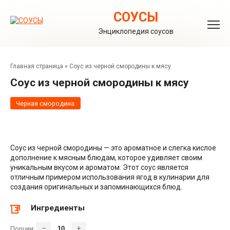
Перейти
к
СОУСЫ
контенту
Энциклопедия соусов
Главная страница
»
Соус из черной смородины к мясу
Соус из черной смородины к мясу
Черная смородина
Соус из черной смородины — это ароматное и слегка кислое
дополнение к мясным блюдам, которое удивляет своим
уникальным вкусом и ароматом. Этот соус является
отличным примером использования ягод в кулинарии для
создания оригинальных и запоминающихся блюд.
Ингредиенты
–
+
Порции: