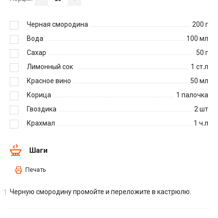
Черная смородина
200
г
Вода
100
мл
Сахар
50
г
Лимонный сок
1
ст.л
Красное вино
50
мл
Корица
1
палочка
Гвоздика
2
шт
Крахмал
1
ч.л
Шаги
Печать
Черную смородину промойте и переложите в кастрюлю.